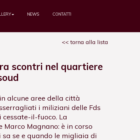
LLERY
NEWS
CONTATTI
torna alla lista
ra scontri nel quartiere
soud
n alcune aree della città
serragliati i miliziani delle Fds
di cessate-il-fuoco. La
e Marco Magnano: è in corso
i sa se e quando le migliaia di