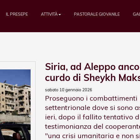
IL PRESEPE
ATTIVITÀ
PASTORALE GIOVANILE
GA
Siria, ad Aleppo anco
curdo di Sheykh Mak
sabato 10 gennaio 2026
Proseguono i combattimenti i
settentrionale dove si sono as
ieri, dopo il fallito tentativo 
testimonianza del cooperant
"una crisi umanitaria e non s