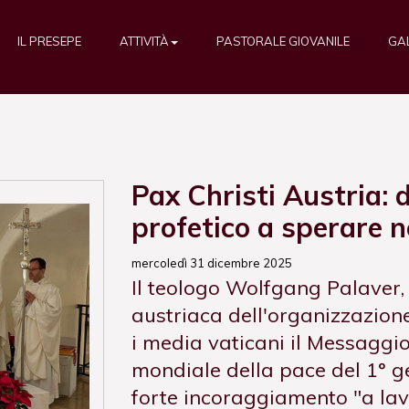
IL PRESEPE
ATTIVITÀ
PASTORALE GIOVANILE
GA
Pax Christi Austria: 
profetico a sperare ne
mercoledì 31 dicembre 2025
Il teologo Wolfgang Palaver,
austriaca dell'organizzazion
i media vaticani il Messaggio
mondiale della pace del 1° g
forte incoraggiamento "a la